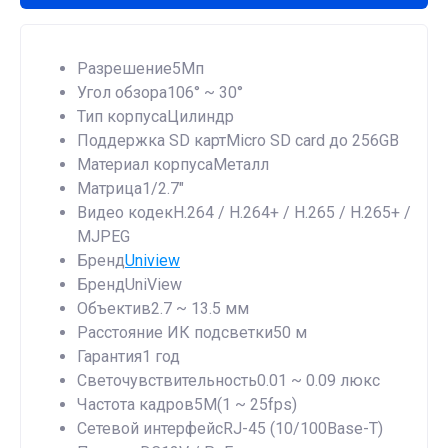
Разрешение5Мп
Угол обзора106° ~ 30°
Тип корпусаЦилиндр
Поддержка SD картMicro SD card до 256GB
Материал корпусаМеталл
Матрица1/2.7"
Видео кодекH.264 / H.264+ / H.265 / H.265+ /
MJPEG
Бренд
Uniview
БрендUniView
Объектив2.7 ~ 13.5 мм
Расстояние ИК подсветки50 м
Гарантия1 год
Светочувствительность0.01 ~ 0.09 люкс
Частота кадров5M(1 ~ 25fps)
Сетевой интерфейсRJ-45 (10/100Base-T)